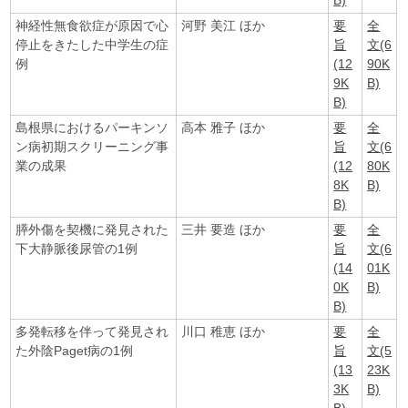
B)
神経性無食欲症が原因で心
河野 美江 ほか
要
全
停止をきたした中学生の症
旨
文(6
例
(12
90K
9K
B)
B)
島根県におけるパーキンソ
高本 雅子 ほか
要
全
ン病初期スクリーニング事
旨
文(6
業の成果
(12
80K
8K
B)
B)
膵外傷を契機に発見された
三井 要造 ほか
要
全
下大静脈後尿管の1例
旨
文(6
(14
01K
0K
B)
B)
多発転移を伴って発見され
川口 稚恵 ほか
要
全
た外陰Paget病の1例
旨
文(5
(13
23K
3K
B)