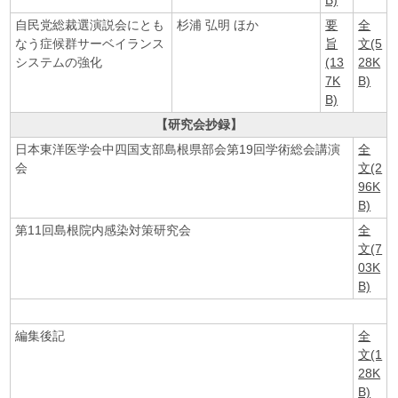
B)
自民党総裁選演説会にとも
杉浦 弘明 ほか
要
全
なう症候群サーベイランス
旨
文(5
システムの強化
(13
28K
7K
B)
B)
【研究会抄録】
日本東洋医学会中四国支部島根県部会第19回学術総会講演
全
会
文(2
96K
B)
第11回島根院内感染対策研究会
全
文(7
03K
B)
編集後記
全
文(1
28K
B)