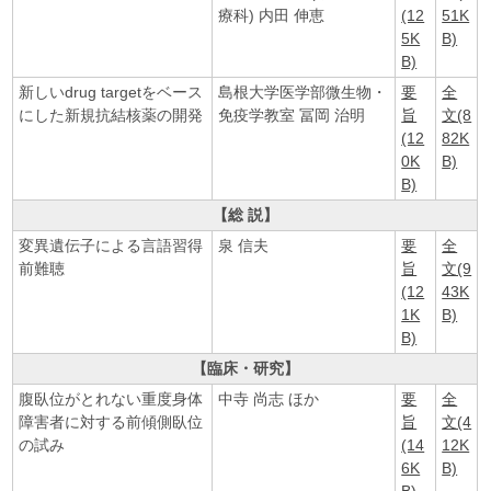
療科) 内田 伸恵
(12
51K
5K
B)
B)
新しいdrug targetをベース
島根大学医学部微生物・
要
全
にした新規抗結核薬の開発
免疫学教室 冨岡 治明
旨
文(8
(12
82K
0K
B)
B)
【総 説】
変異遺伝子による言語習得
泉 信夫
要
全
前難聴
旨
文(9
(12
43K
1K
B)
B)
【臨床・研究】
腹臥位がとれない重度身体
中寺 尚志 ほか
要
全
障害者に対する前傾側臥位
旨
文(4
の試み
(14
12K
6K
B)