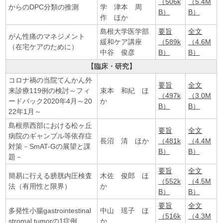
（506k
（5.4M
からのDPC分類の推測
学 津本 周
B）
B）
作 ほか
島根大学医学部
要旨
全文
がん性痛のマネジメント
緩和ケア講座
（589k
（4.6M
（在宅ケアのために）
中谷 俊彦
B）
B）
【臨床・研究】
コロナ禍の当院てんかん外
要旨
全文
来診療119例の検討～フィ
束本 和紀 ほ
（497k
（3.0M
ードバック2020年4月～20
か
B）
B）
22年1月～
島根県西部における松ヶ丘
要旨
全文
病院のギャンブル等依存症
長沼 清 ほか
（481k
（4.4M
対策－SmAT-Gの展望と課
B）
B）
題－
要旨
全文
簡易に行える膀胱内圧検査
木佐 俊郎 ほ
（552k
（4.5M
法（有用性と限界）
か
B）
B）
要旨
全文
多発性小腸gastrointestinal
中山 瑶子 ほ
（516k
（4.3M
stromal tumorの1症例
か