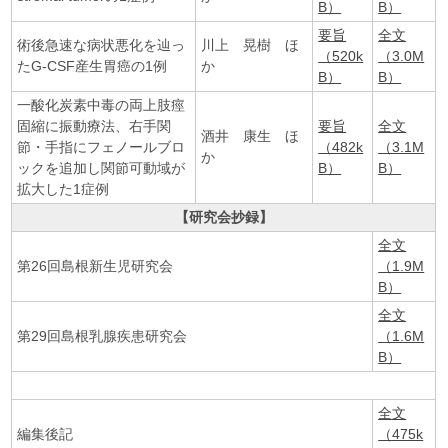
B）
B）
要旨
全文
術後急速な病状悪化を辿っ
川上 晃樹 ほ
（520k
（3.0M
たG-CSF産生胃癌の1例
か
B）
B）
一酸化炭素中毒の両上肢痙
固縮に振動療法、右手関
要旨
全文
酒井 康生 ほ
節・手指にフェノールブロ
（482k
（3.1M
か
ックを追加し関節可動域が
B）
B）
拡大した1症例
【研究会抄録】
全文
第26回島根新生児研究会
（1.9M
B）
全文
第29回島根乳腺疾患研究会
（1.6M
B）
全文
編集後記
（475k