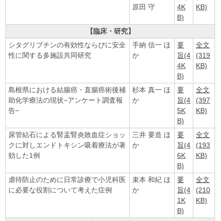
原田 守
4K
KB)
B)
【臨床・研究】
シタグリプチンの有効性ならびに安全
手納 信一 ほ
要
全文
性に関する多施設共同研究
か
旨(4
(319
4K
KB)
B)
島根県における結腸癌・直腸癌術後補
杉本 真一 ほ
要
全文
助化学療法の現状−アンケート調査報
か
旨(4
(397
告−
5K
KB)
B)
尿管結石による腎盂腎炎敗血症ショッ
三井 要造 ほ
要
全文
クに対しエンドトキシン吸着療法が著
か
旨(4
(193
効した1例
6K
KB)
B)
虐待防止のために日常診療で小児科医
束本 和紀 ほ
要
全文
に必要な役割について考えた症例
か
旨(4
(210
1K
KB)
B)